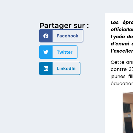
Les épr
Partager sur :
officiel
Facebook
Lycée de
d’envoi 
l’excelle
Twitter
Cette ann
LinkedIn
contre 37
jeunes f
éducation