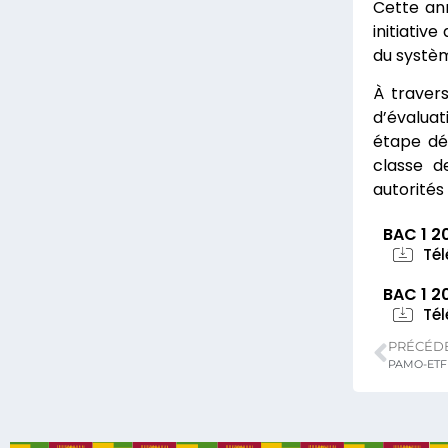
Cette ann
initiativ
du systèm
À travers
d’évaluat
étape dé
classe d
autorités
BAC 1 2
Té
BAC 1 2
Té
PRÉCÉD