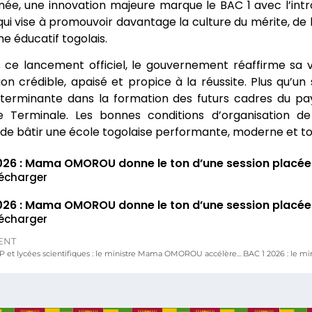
ée, une innovation majeure marque le BAC 1 avec l’intro
e qui vise à promouvoir davantage la culture du mérite, de
e éducatif togolais.
 ce lancement officiel, le gouvernement réaffirme sa 
ion crédible, apaisé et propice à la réussite. Plus qu’
terminante dans la formation des futurs cadres du pay
e Terminale. Les bonnes conditions d’organisation d
 de bâtir une école togolaise performante, moderne et to
026 : Mama OMOROU donne le ton d’une session placée s
lécharger
026 : Mama OMOROU donne le ton d’une session placée s
lécharger
ENT
PAMO-ETFP et lycées scientifiques : le ministre Mama OMOROU accélère la modernisation éducative sur le terrain