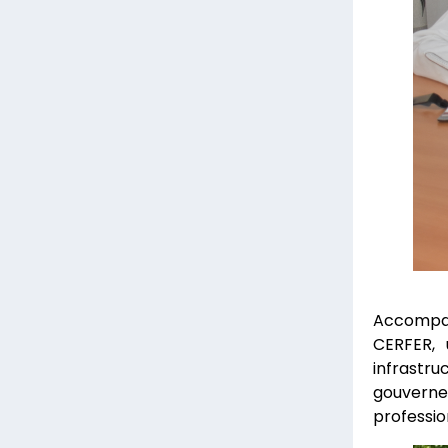
Accompag
CERFER, 
infrastr
gouvernem
profession