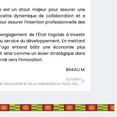
lle est un atout majeur pour assurer une
é cette dynamique de collaboration et a
our assurer l’insertion professionnelle des
’engagement de l’État togolais à investir
 au service du développement. En mettant
e Togo entend bâtir une économie plus
ît ainsi comme un levier stratégique dans
né vers l’innovation.
BAKALI M.
SUIVANT
MONOGRAPHIE DE L’ÉDUCATION ET DE LA FORMATION AU TOGO : INGENIERIE D’UN SECTEUR SOCIAL DE BASE PORTEUR