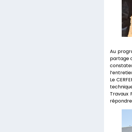
Au progr
partage d
constate
l’entreti
Le CERFER
technique
Travaux P
répondre 