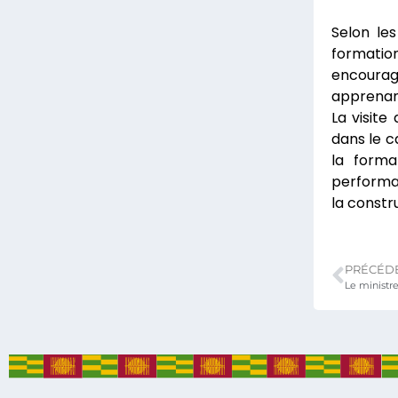
Selon les
formatio
encouragé
apprenan
La visite
dans le c
la forma
performan
la constr
PRÉCÉD